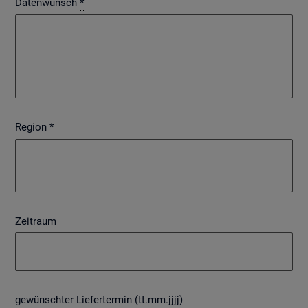
Datenwunsch
*
Region
*
Zeitraum
gewünschter Liefertermin (tt.mm.jjjj)