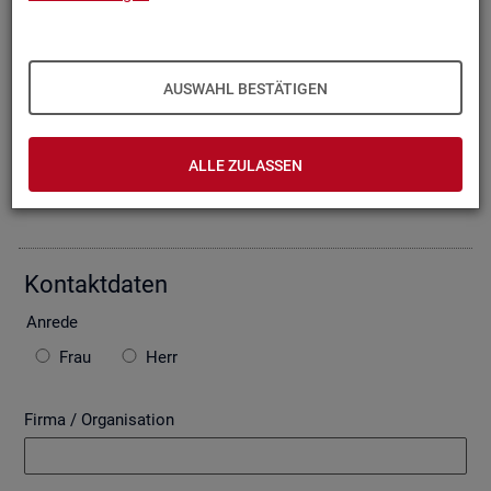
Oder Sie be­schrei­ben Ihr An­lie­gen im fol­gen­den For­mu­lar. Die
von Ihnen ein­ge­tra­ge­nen Daten wer­den mit­tels einer ge­si­
cher­ten In­ter­net­ver­bin­dung (SSL Ver­schlüs­se­lung) an die
Bun­des­agen­tur für Ar­beit über­mit­telt. In der Regel be­ant­wor­
AUSWAHL BESTÄTIGEN
ten wir Ihre An­fra­ge per E-Mail, so­fern Sie damit ein­ver­stan­
den sind. Bitte be­ach­ten Sie auch die unten ste­hen­den Hin­
wei­se zu ggf. ent­ste­hen­den Kos­ten.
ALLE ZULASSEN
Die mit * ge­kenn­zeich­ne­ten Fel­der sind Pflicht­fel­der.
Kon­takt­da­ten
An­re­de
Frau
Herr
Firma / Organisation