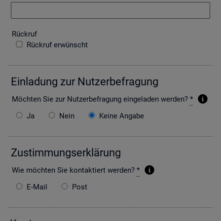
Rück­ruf
Rückruf erwünscht
Ein­la­dung zur Nut­zer­be­fra­gung
Möch­ten Sie zur Nut­zer­be­fra­gung ein­ge­la­den wer­den?
*
Ja
Nein
Keine Angabe
Zu­stim­mungs­er­klä­rung
Wie möch­ten Sie kon­tak­tiert wer­den?
*
E-Mail
Post