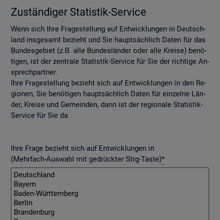
Zu­stän­di­ger Sta­tis­tik-Ser­vice
Wenn sich Ihre Fra­ge­stel­lung auf Ent­wick­lun­gen in Deutsch­
land ins­ge­samt be­zieht und Sie haupt­säch­lich Daten für das
Bun­des­ge­biet (z.B. alle Bun­des­län­der oder alle Krei­se) be­nö­
ti­gen, ist der zen­tra­le Sta­tis­tik-Ser­vice für Sie der rich­ti­ge An­
sprech­part­ner.
Ihre Fra­ge­stel­lung be­zieht sich auf Ent­wick­lun­gen in den Re­
gio­nen, Sie be­nö­ti­gen haupt­säch­lich Daten für ein­zel­ne Län­
der, Krei­se und Ge­mein­den, dann ist der re­gio­na­le Sta­tis­tik-
Ser­vice für Sie da.
Ihre Frage bezieht sich auf Entwicklungen in
(Mehrfach-Auswahl mit gedrückter Strg-Taste)
*