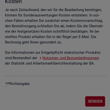
Kos­ten
Je nach Zeit­auf­wand, den wir für die Be­ar­bei­tung be­nö­ti­gen,
kön­nen für Son­der­aus­wer­tun­gen Kos­ten ent­ste­hen. In sol­
chen Fäl­len er­hal­ten Sie zu­nächst einen Kos­ten­vor­anschlag;
den Be­stell­vor­gang schlie­ßen Sie ab, indem Sie die Über­nah­
me der fest­ge­setz­ten Kos­ten schrift­lich be­stä­ti­gen. Ihr be­
stell­tes Pro­dukt er­hal­ten Sie in der Regel per E-Mail. Die
Rech­nung geht Ihnen ge­son­dert zu.
Die In­for­ma­tio­nen zur Ent­gelt­pflicht sta­tis­ti­scher Pro­duk­te
sind Be­stand­teil der
Nut­zungs- und Be­zugs­be­din­gun­gen
der Sta­tis­tik und Ar­beits­markt­be­richt­erstat­tung der BA.
*
Pflicht­an­ga­be