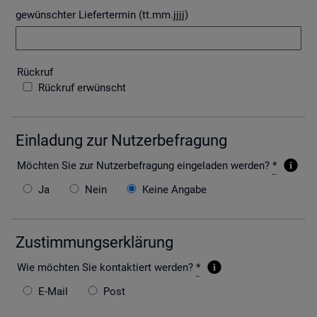
gewünschter Liefertermin (tt.mm.jjjj)
Rück­ruf
Rückruf erwünscht
Ein­la­dung zur Nut­zer­be­fra­gung
Möch­ten Sie zur Nut­zer­be­fra­gung ein­ge­la­den wer­den?
*
Ja
Nein
Keine Angabe
Zu­stim­mungs­er­klä­rung
Wie möch­ten Sie kon­tak­tiert wer­den?
*
E-Mail
Post