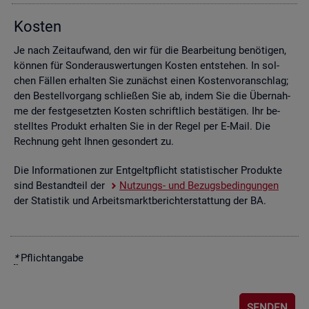
Kos­ten
Je nach Zeit­auf­wand, den wir für die Be­ar­bei­tung be­nö­ti­gen,
kön­nen für Son­der­aus­wer­tun­gen Kos­ten ent­ste­hen. In sol­
chen Fäl­len er­hal­ten Sie zu­nächst einen Kos­ten­vor­anschlag;
den Be­stell­vor­gang schlie­ßen Sie ab, indem Sie die Über­nah­
me der fest­ge­setz­ten Kos­ten schrift­lich be­stä­ti­gen. Ihr be­
stell­tes Pro­dukt er­hal­ten Sie in der Regel per E-Mail. Die
Rech­nung geht Ihnen ge­son­dert zu.
Die In­for­ma­tio­nen zur Ent­gelt­pflicht sta­tis­ti­scher Pro­duk­te
sind Be­stand­teil der
Nut­zungs- und Be­zugs­be­din­gun­gen
der Sta­tis­tik und Ar­beits­markt­be­richt­erstat­tung der BA.
*
Pflicht­an­ga­be