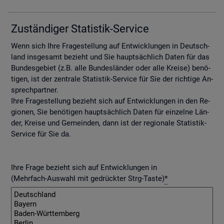
Zu­stän­di­ger Sta­tis­tik-Ser­vice
Wenn sich Ihre Fra­ge­stel­lung auf Ent­wick­lun­gen in Deutsch­
land ins­ge­samt be­zieht und Sie haupt­säch­lich Daten für das
Bun­des­ge­biet (z.B. alle Bun­des­län­der oder alle Krei­se) be­nö­
ti­gen, ist der zen­tra­le Sta­tis­tik-Ser­vice für Sie der rich­ti­ge An­
sprech­part­ner.
Ihre Fra­ge­stel­lung be­zieht sich auf Ent­wick­lun­gen in den Re­
gio­nen, Sie be­nö­ti­gen haupt­säch­lich Daten für ein­zel­ne Län­
der, Krei­se und Ge­mein­den, dann ist der re­gio­na­le Sta­tis­tik-
Ser­vice für Sie da.
Ihre Frage bezieht sich auf Entwicklungen in
(Mehrfach-Auswahl mit gedrückter Strg-Taste)
*