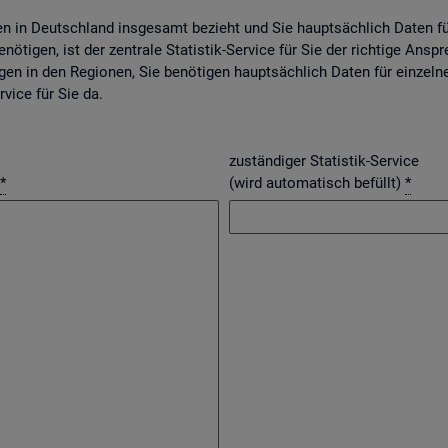
gen in Deutsch­land ins­ge­samt be­zieht und Sie haupt­säch­lich Daten f
nö­ti­gen, ist der zen­tra­le Sta­tis­tik-Ser­vice für Sie der rich­ti­ge An­spr
­gen in den Re­gio­nen, Sie be­nö­ti­gen haupt­säch­lich Daten für ein­zel­n
r­vice für Sie da.
zuständiger Statistik-Service
*
(wird automatisch befüllt)
*