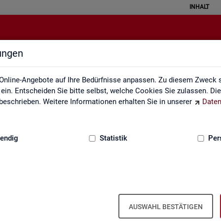
INHALT
lungen
Individuelle Auswertungsanliege
Online-Angebote auf Ihre Bedürfnisse anpassen. Zu diesem Zweck s
in. Entscheiden Sie bitte selbst, welche Cookies Sie zulassen. Di
eschrieben. Weitere Informationen erhalten Sie in unserer
Daten
:
GRUNDLAGEN
endig
Statistik
Per
In­di­vi­du­el­le Aus­wer­tungs­an­lie­gen
AUSWAHL BESTÄTIGEN
te­te pass­ge­naue Sta­tis­ti­ken in den Pro­duk­ten der Sta­tis­tik und Ar­b