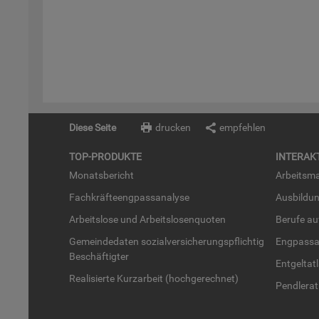
Diese Seite
drucken
empfehlen
TOP-PRO­DUK­TE
IN­TER­AK­
Mo­nats­be­richt
Ar­beits­ma
Fach­kräf­te­eng­pass­ana­ly­se
Aus­bil­du
Ar­beits­lo­se und Ar­beits­lo­sen­quo­ten
Be­ru­fe a
Ge­mein­de­da­ten so­zi­al­ver­si­che­rungs­pflich­tig
Eng­pass­a
Be­schäf­tig­ter
Ent­gel­t­at
Rea­li­sier­te Kurz­ar­beit (hoch­ge­rech­net)
Pend­ler­at