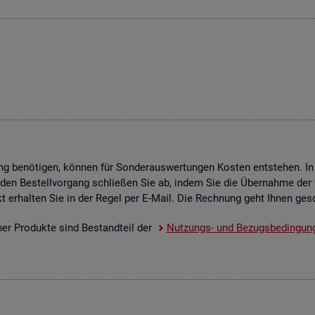
g be­nö­ti­gen, kön­nen für Son­der­aus­wer­tun­gen Kos­ten ent­ste­hen. In
 den Be­stell­vor­gang schlie­ßen Sie ab, indem Sie die Über­nah­me der f
­dukt er­hal­ten Sie in der Regel per E-Mail. Die Rech­nung geht Ihnen ge­s
scher Pro­duk­te sind Be­stand­teil der
Nut­zungs- und Be­zugs­be­din­gun