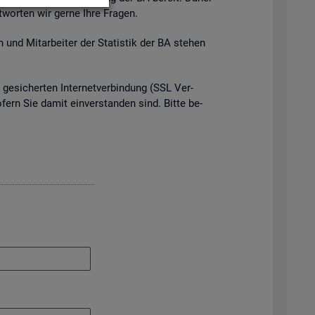
t­wor­ten wir gerne Ihre Fra­gen.
 und Mit­ar­bei­ter der Sta­tis­tik der BA ste­hen
e­si­cher­ten In­ter­net­ver­bin­dung (SSL Ver­
o­fern Sie damit ein­ver­stan­den sind. Bitte be­