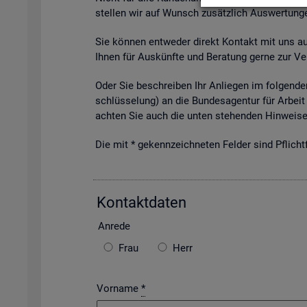
stel­len wir auf Wunsch zu­sätz­lich Aus­wer­tun­ge
Sie kön­nen ent­we­der di­rekt Kon­takt mit uns auf­
Ihnen für Aus­künf­te und Be­ra­tung gerne zur Ver
Oder Sie be­schrei­ben Ihr An­lie­gen im fol­gen­den
schlüs­se­lung) an die Bun­des­agen­tur für Ar­beit 
ach­ten Sie auch die unten ste­hen­den Hin­wei­se 
Die mit * ge­kenn­zeich­ne­ten Fel­der sind Pflicht­f
Kon­takt­da­ten
An­re­de
Frau
Herr
Vorname
*