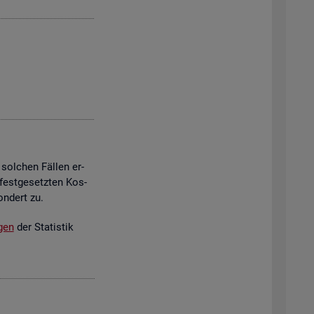
 sol­chen Fäl­len er­
est­ge­setz­ten Kos­
on­dert zu.
­gen
der Sta­tis­tik