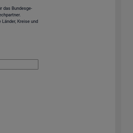
ür das Bun­des­ge­
ech­part­ner.
e Län­der, Krei­se und