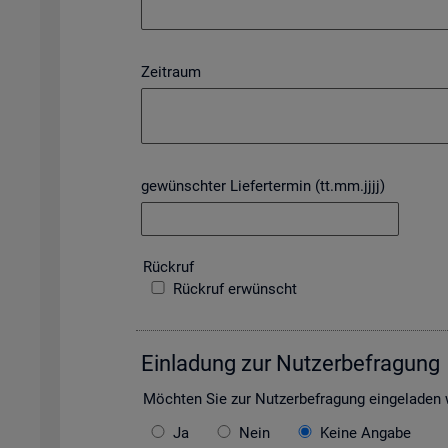
Zeitraum
gewünschter Liefertermin (tt.mm.jjjj)
Rück­ruf
Rückruf erwünscht
Ein­la­dung zur Nut­zer­be­fra­gung
Möch­ten Sie zur Nut­zer­be­fra­gung ein­ge­la­de
Ja
Nein
Keine Angabe