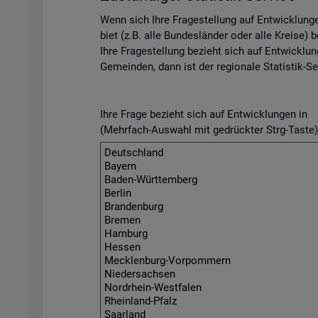
Wenn sich Ihre Fra­ge­stel­lung auf Ent­wick­lun­
biet (z.B. alle Bun­des­län­der oder alle Krei­se) be­
Ihre Fra­ge­stel­lung be­zieht sich auf Ent­wick­lun
Ge­mein­den, dann ist der re­gio­na­le Sta­tis­tik-Se
Ihre Frage bezieht sich auf Entwicklungen in
(Mehrfach-Auswahl mit gedrückter Strg-Taste)