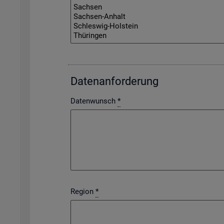
Da­ten­an­for­de­rung
Datenwunsch
*
Region
*