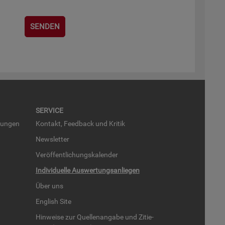
SER­VICE
run­gen
Kon­takt, Feed­back und Kri­tik
News­let­ter
Ver­öf­fent­li­chungs­ka­len­der
In­di­vi­du­el­le Aus­wer­tungs­an­lie­gen
Über uns
English Site
Hin­wei­se zur Quel­len­an­ga­be und Zi­tie­