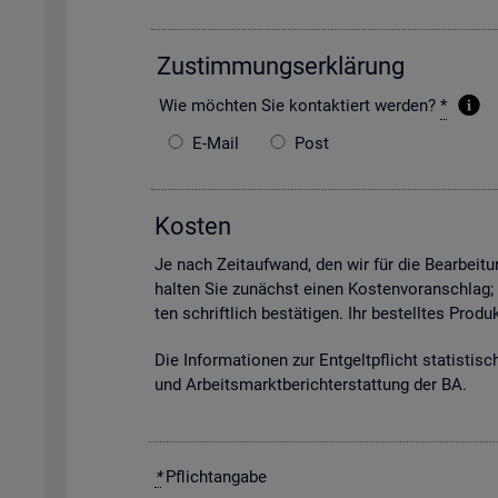
Zu­stim­mungs­er­klä­rung
Wie möch­ten Sie kon­tak­tiert wer­den?
*
E-Mail
Post
Kos­ten
Je nach Zeit­auf­wand, den wir für die Be­ar­bei­tun
hal­ten Sie zu­nächst einen Kos­ten­vor­anschlag;
ten schrift­lich be­stä­ti­gen. Ihr be­stell­tes Pro
Die In­for­ma­tio­nen zur Ent­gelt­pflicht sta­tis­ti­
und Ar­beits­markt­be­richt­erstat­tung der BA.
*
Pflicht­an­ga­be