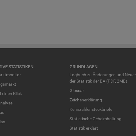
TI­VE STA­TIS­TI­KEN
GRUND­LA­GEN
rkt­mo­ni­tor
Log­buch zu Än­de­run­gen und Neue­
der Sta­tis­tik der BA (PDF, 2MB)
ngs­markt
Glos­sar
uf einen Blick
Zei­chen­er­klä­rung
na­ly­se
Kenn­zah­len­steck­brie­fe
­las
Sta­tis­ti­sche Ge­heim­hal­tung
­las
Sta­tis­tik er­klärt