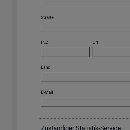
Straße
PLZ
Ort
Land
E-Mail
Zu­stän­di­ger Sta­tis­tik-Ser­vice