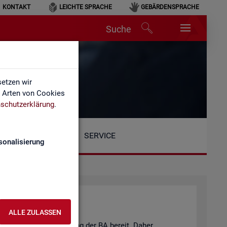
KONTAKT
LEICHTE SPRACHE
GEBÄRDENSPRACHE
Suche
n
etzen wir
e Arten von Cookies
schutzerklärung
.
SERVICE
sonalisierung
ALLE ZULASSEN
eits­markt­be­richt­erstat­tung der BA be­reit. Daher