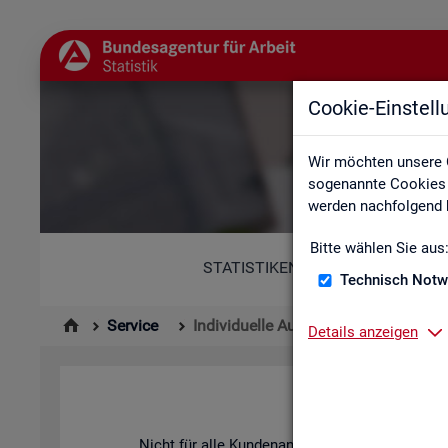
Cookie-Einstel
Wir möchten unsere 
sogenannte Cookies e
werden nachfolgend b
Bitte wählen Sie aus
STATISTIKEN
Technisch Notw
Service
Individuelle Auswertungsanliegen
Details anzeigen
Nicht für alle Kun­den­an­lie­gen ste­hen vor­be­rei­