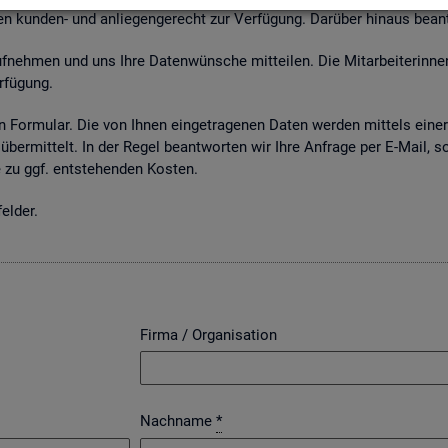
n kun­den- und an­lie­gen­ge­recht zur Ver­fü­gung. Dar­über hin­aus be­an
neh­men und uns Ihre Da­ten­wün­sche mit­tei­len. Die Mit­ar­bei­te­rin­nen
­fü­gung.
 For­mu­lar. Die von Ihnen ein­ge­tra­ge­nen Daten wer­den mit­tels einer g
über­mit­telt. In der Regel be­ant­wor­ten wir Ihre An­fra­ge per E-Mail, s
zu ggf. ent­ste­hen­den Kos­ten.
el­der.
Firma / Organisation
Nachname
*