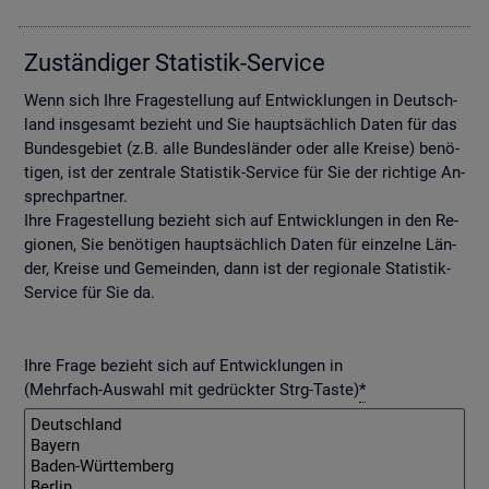
Zu­stän­di­ger Sta­tis­tik-Ser­vice
Wenn sich Ihre Fra­ge­stel­lung auf Ent­wick­lun­gen in Deutsch­
land ins­ge­samt be­zieht und Sie haupt­säch­lich Daten für das
Bun­des­ge­biet (z.B. alle Bun­des­län­der oder alle Krei­se) be­nö­
ti­gen, ist der zen­tra­le Sta­tis­tik-Ser­vice für Sie der rich­ti­ge An­
sprech­part­ner.
Ihre Fra­ge­stel­lung be­zieht sich auf Ent­wick­lun­gen in den Re­
gio­nen, Sie be­nö­ti­gen haupt­säch­lich Daten für ein­zel­ne Län­
der, Krei­se und Ge­mein­den, dann ist der re­gio­na­le Sta­tis­tik-
Ser­vice für Sie da.
Ihre Frage bezieht sich auf Entwicklungen in
(Mehrfach-Auswahl mit gedrückter Strg-Taste)
*