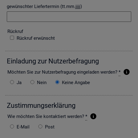
gewünschter Liefertermin (tt.mm.jjjj)
Rück­ruf
Rückruf erwünscht
Ein­la­dung zur Nut­zer­be­fra­gung
Möch­ten Sie zur Nut­zer­be­fra­gung ein­ge­la­den wer­den?
*
Ja
Nein
Keine Angabe
Zu­stim­mungs­er­klä­rung
Wie möch­ten Sie kon­tak­tiert wer­den?
*
E-Mail
Post