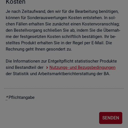
Kos­ten
Je nach Zeit­auf­wand, den wir für die Be­ar­bei­tung be­nö­ti­gen,
kön­nen für Son­der­aus­wer­tun­gen Kos­ten ent­ste­hen. In sol­
chen Fäl­len er­hal­ten Sie zu­nächst einen Kos­ten­vor­anschlag;
den Be­stell­vor­gang schlie­ßen Sie ab, indem Sie die Über­nah­
me der fest­ge­setz­ten Kos­ten schrift­lich be­stä­ti­gen. Ihr be­
stell­tes Pro­dukt er­hal­ten Sie in der Regel per E-Mail. Die
Rech­nung geht Ihnen ge­son­dert zu.
Die In­for­ma­tio­nen zur Ent­gelt­pflicht sta­tis­ti­scher Pro­duk­te
sind Be­stand­teil der
Nut­zungs- und Be­zugs­be­din­gun­gen
der Sta­tis­tik und Ar­beits­markt­be­richt­erstat­tung der BA.
*
Pflicht­an­ga­be