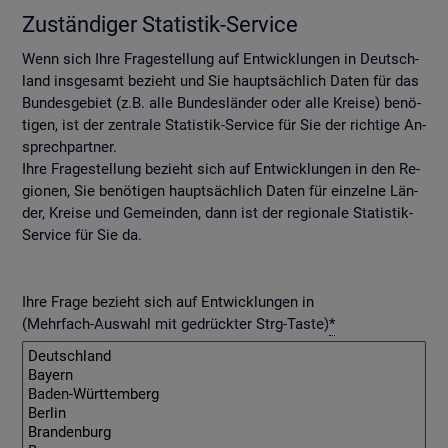
Zu­stän­di­ger Sta­tis­tik-Ser­vice
Wenn sich Ihre Fra­ge­stel­lung auf Ent­wick­lun­gen in Deutsch­
land ins­ge­samt be­zieht und Sie haupt­säch­lich Daten für das
Bun­des­ge­biet (z.B. alle Bun­des­län­der oder alle Krei­se) be­nö­
ti­gen, ist der zen­tra­le Sta­tis­tik-Ser­vice für Sie der rich­ti­ge An­
sprech­part­ner.
Ihre Fra­ge­stel­lung be­zieht sich auf Ent­wick­lun­gen in den Re­
gio­nen, Sie be­nö­ti­gen haupt­säch­lich Daten für ein­zel­ne Län­
der, Krei­se und Ge­mein­den, dann ist der re­gio­na­le Sta­tis­tik-
Ser­vice für Sie da.
Ihre Frage bezieht sich auf Entwicklungen in
(Mehrfach-Auswahl mit gedrückter Strg-Taste)
*