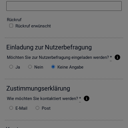
Rück­ruf
Rückruf erwünscht
Ein­la­dung zur Nut­zer­be­fra­gung
Möch­ten Sie zur Nut­zer­be­fra­gung ein­ge­la­den wer­den?
*
Ja
Nein
Keine Angabe
Zu­stim­mungs­er­klä­rung
Wie möch­ten Sie kon­tak­tiert wer­den?
*
E-Mail
Post