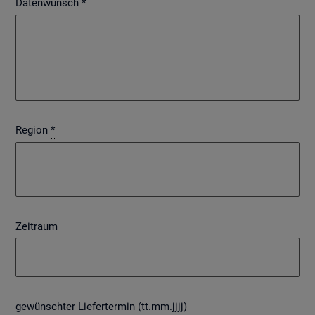
Datenwunsch
*
Region
*
Zeitraum
gewünschter Liefertermin (tt.mm.jjjj)