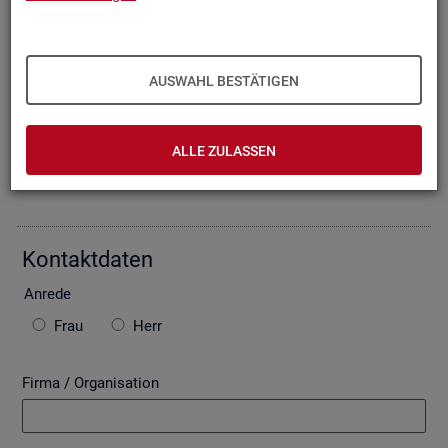
Oder Sie be­schrei­ben Ihr An­lie­gen im fol­gen­den For­mu­lar. Die
von Ihnen ein­ge­tra­ge­nen Daten wer­den mit­tels einer ge­si­
cher­ten In­ter­net­ver­bin­dung (SSL Ver­schlüs­se­lung) an die
Bun­des­agen­tur für Ar­beit über­mit­telt. In der Regel be­ant­wor­
AUSWAHL BESTÄTIGEN
ten wir Ihre An­fra­ge per E-Mail, so­fern Sie damit ein­ver­stan­
den sind. Bitte be­ach­ten Sie auch die unten ste­hen­den Hin­
wei­se zu ggf. ent­ste­hen­den Kos­ten.
ALLE ZULASSEN
Die mit * ge­kenn­zeich­ne­ten Fel­der sind Pflicht­fel­der.
Kon­takt­da­ten
An­re­de
Frau
Herr
Firma / Organisation