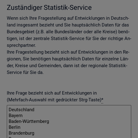
Zu­stän­di­ger Sta­tis­tik-Ser­vice
Wenn sich Ihre Fra­ge­stel­lung auf Ent­wick­lun­gen in Deutsch­
land ins­ge­samt be­zieht und Sie haupt­säch­lich Daten für das
Bun­des­ge­biet (z.B. alle Bun­des­län­der oder alle Krei­se) be­nö­
ti­gen, ist der zen­tra­le Sta­tis­tik-Ser­vice für Sie der rich­ti­ge An­
sprech­part­ner.
Ihre Fra­ge­stel­lung be­zieht sich auf Ent­wick­lun­gen in den Re­
gio­nen, Sie be­nö­ti­gen haupt­säch­lich Daten für ein­zel­ne Län­
der, Krei­se und Ge­mein­den, dann ist der re­gio­na­le Sta­tis­tik-
Ser­vice für Sie da.
Ihre Frage bezieht sich auf Entwicklungen in
(Mehrfach-Auswahl mit gedrückter Strg-Taste)
*