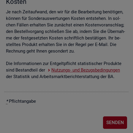
Kos­ten
Je nach Zeit­auf­wand, den wir für die Be­ar­bei­tung be­nö­ti­gen,
kön­nen für Son­der­aus­wer­tun­gen Kos­ten ent­ste­hen. In sol­
chen Fäl­len er­hal­ten Sie zu­nächst einen Kos­ten­vor­anschlag;
den Be­stell­vor­gang schlie­ßen Sie ab, indem Sie die Über­nah­
me der fest­ge­setz­ten Kos­ten schrift­lich be­stä­ti­gen. Ihr be­
stell­tes Pro­dukt er­hal­ten Sie in der Regel per E-Mail. Die
Rech­nung geht Ihnen ge­son­dert zu.
Die In­for­ma­tio­nen zur Ent­gelt­pflicht sta­tis­ti­scher Pro­duk­te
sind Be­stand­teil der
Nut­zungs- und Be­zugs­be­din­gun­gen
der Sta­tis­tik und Ar­beits­markt­be­richt­erstat­tung der BA.
*
Pflicht­an­ga­be