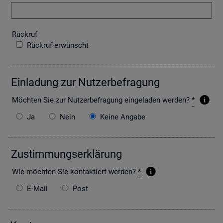
Rück­ruf
Rückruf erwünscht
Ein­la­dung zur Nut­zer­be­fra­gung
Möch­ten Sie zur Nut­zer­be­fra­gung ein­ge­la­den wer­den?
*
Ja
Nein
Keine Angabe
Zu­stim­mungs­er­klä­rung
Wie möch­ten Sie kon­tak­tiert wer­den?
*
E-Mail
Post