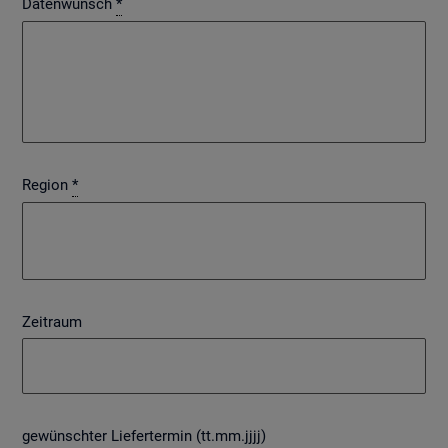
Datenwunsch
*
Region
*
Zeitraum
gewünschter Liefertermin (tt.mm.jjjj)