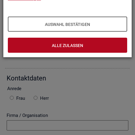
Oder Sie be­schrei­ben Ihr An­lie­gen im fol­gen­den For­mu­lar. Die
von Ihnen ein­ge­tra­ge­nen Daten wer­den mit­tels einer ge­si­
cher­ten In­ter­net­ver­bin­dung (SSL Ver­schlüs­se­lung) an die
Bun­des­agen­tur für Ar­beit über­mit­telt. In der Regel be­ant­wor­
AUSWAHL BESTÄTIGEN
ten wir Ihre An­fra­ge per E-Mail, so­fern Sie damit ein­ver­stan­
den sind. Bitte be­ach­ten Sie auch die unten ste­hen­den Hin­
wei­se zu ggf. ent­ste­hen­den Kos­ten.
ALLE ZULASSEN
Die mit * ge­kenn­zeich­ne­ten Fel­der sind Pflicht­fel­der.
Kon­takt­da­ten
An­re­de
Frau
Herr
Firma / Organisation