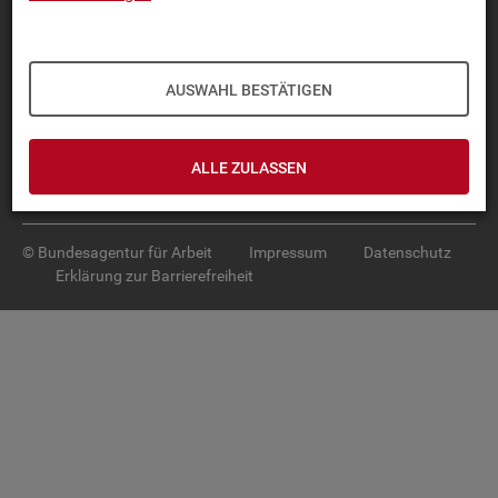
Diese Seite
empfehlen
TOP-PRO­DUK­TE
AUSWAHL BESTÄTIGEN
IN­TER­AK­TI­VE STA­TIS­TI­KEN
GRUND­LA­GEN
ALLE ZULASSEN
SER­VICE
© Bundesagentur für Arbeit
Impressum
Datenschutz
Erklärung zur Barrierefreiheit