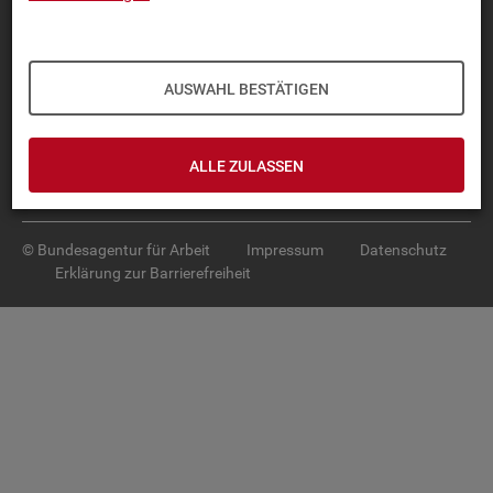
Diese Seite
empfehlen
TOP-PRO­DUK­TE
AUSWAHL BESTÄTIGEN
IN­TER­AK­TI­VE STA­TIS­TI­KEN
GRUND­LA­GEN
ALLE ZULASSEN
SER­VICE
© Bundesagentur für Arbeit
Impressum
Datenschutz
Erklärung zur Barrierefreiheit