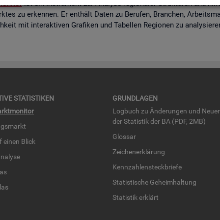
o­ni­tor
ist ein In­stru­ment zur Ana­ly­se re­gio­na­ler Struk­tu­ren und hi
k­tes zu er­ken­nen. Er ent­hält Daten zu Be­ru­fen, Bran­chen, Ar­beits­mar
eit mit in­ter­ak­ti­ven Gra­fi­ken und Ta­bel­len Re­gio­nen zu ana­ly­sie­r
TI­VE STA­TIS­TI­KEN
GRUND­LA­GEN
rkt­mo­ni­tor
Log­buch zu Än­de­run­gen und Neue­
der Sta­tis­tik der BA (PDF, 2MB)
ngs­markt
Glos­sar
uf einen Blick
Zei­chen­er­klä­rung
na­ly­se
Kenn­zah­len­steck­brie­fe
­las
Sta­tis­ti­sche Ge­heim­hal­tung
­las
Sta­tis­tik er­klärt