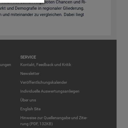
lft Ihnen mit sei­nen An­ge­bo­ten Chan­cen und Ri­
kt und De­mo­gra­fie in re­gio­na­ler Glie­de­rung.
en und mit­ein­an­der zu ver­glei­chen. Dabei liegt
SER­VICE
run­gen
Kon­takt, Feed­back und Kri­tik
News­let­ter
Ver­öf­fent­li­chungs­ka­len­der
In­di­vi­du­el­le Aus­wer­tungs­an­lie­gen
Über uns
English Site
Hin­wei­se zur Quel­len­an­ga­be und Zi­tie­
rung (PDF, 132KB)