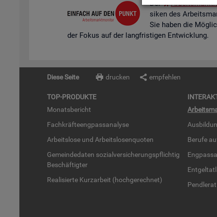
Der
Ar­beits­markt­m
si­ken des Ar­beits­mar
Sie haben die Mög­lich­k
der Fokus auf der lang­fris­ti­gen Ent­wick­lung.
Diese Seite
drucken
empfehlen
TOP-PRO­DUK­TE
IN­TER­AK­
Mo­nats­be­richt
Ar­beits­ma
Fach­kräf­te­eng­pass­ana­ly­se
Aus­bil­du
Ar­beits­lo­se und Ar­beits­lo­sen­quo­ten
Be­ru­fe a
Ge­mein­de­da­ten so­zi­al­ver­si­che­rungs­pflich­tig
Eng­pass­a
Be­schäf­tig­ter
Ent­gel­t­at
Rea­li­sier­te Kurz­ar­beit (hoch­ge­rech­net)
Pend­ler­at