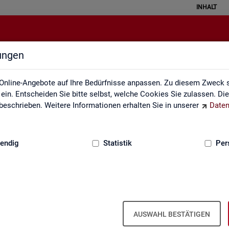
INHALT
lungen
Arbeitsmarktmonitor
Online-Angebote auf Ihre Bedürfnisse anpassen. Zu diesem Zweck s
in. Entscheiden Sie bitte selbst, welche Cookies Sie zulassen. Di
eschrieben. Weitere Informationen erhalten Sie in unserer
Daten
:
GRUNDLAGEN
endig
Statistik
Per
Ar­beits­markt­mo­ni­tor
AUSWAHL BESTÄTIGEN