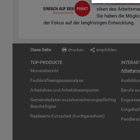
Der
Ar­beits­markt­m
si­ken des Ar­beits­mar
Sie haben die Mög­lich­k
der Fokus auf der lang­fris­ti­gen Ent­wick­lung.
Diese Seite
drucken
empfehlen
TOP-PRO­DUK­TE
IN­TER­AK­
Mo­nats­be­richt
Ar­beits­ma
Fach­kräf­te­eng­pass­ana­ly­se
Aus­bil­du
Ar­beits­lo­se und Ar­beits­lo­sen­quo­ten
Be­ru­fe a
Ge­mein­de­da­ten so­zi­al­ver­si­che­rungs­pflich­tig
Eng­pass­a
Be­schäf­tig­ter
Ent­gel­t­at
Rea­li­sier­te Kurz­ar­beit (hoch­ge­rech­net)
Pend­ler­at