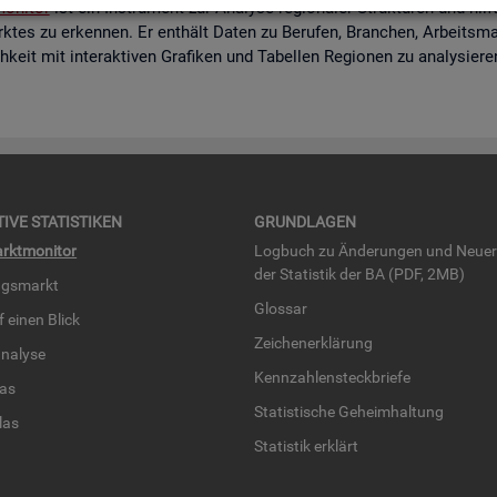
o­ni­tor
ist ein In­stru­ment zur Ana­ly­se re­gio­na­ler Struk­tu­ren und hi
k­tes zu er­ken­nen. Er ent­hält Daten zu Be­ru­fen, Bran­chen, Ar­beits­mar
eit mit in­ter­ak­ti­ven Gra­fi­ken und Ta­bel­len Re­gio­nen zu ana­ly­sie­r
TI­VE STA­TIS­TI­KEN
GRUND­LA­GEN
rkt­mo­ni­tor
Log­buch zu Än­de­run­gen und Neue­
der Sta­tis­tik der BA (PDF, 2MB)
ngs­markt
Glos­sar
uf einen Blick
Zei­chen­er­klä­rung
na­ly­se
Kenn­zah­len­steck­brie­fe
­las
Sta­tis­ti­sche Ge­heim­hal­tung
­las
Sta­tis­tik er­klärt