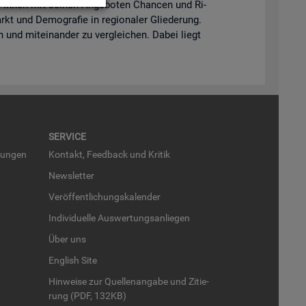
lft Ihnen mit sei­nen An­ge­bo­ten Chan­cen und Ri­
kt und De­mo­gra­fie in re­gio­na­ler Glie­de­rung.
en und mit­ein­an­der zu ver­glei­chen. Dabei liegt
SER­VICE
run­gen
Kon­takt, Feed­back und Kri­tik
News­let­ter
Ver­öf­fent­li­chungs­ka­len­der
In­di­vi­du­el­le Aus­wer­tungs­an­lie­gen
Über uns
English Site
Hin­wei­se zur Quel­len­an­ga­be und Zi­tie­
rung (PDF, 132KB)