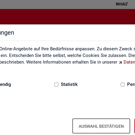
INHALT
lungen
Arbeitsmarktmonitor
Online-Angebote auf Ihre Bedürfnisse anpassen. Zu diesem Zweck s
in. Entscheiden Sie bitte selbst, welche Cookies Sie zulassen. Di
eschrieben. Weitere Informationen erhalten Sie in unserer
Daten
:
GRUNDLAGEN
endig
Statistik
Per
Ar­beits­markt­mo­ni­tor
AUSWAHL BESTÄTIGEN