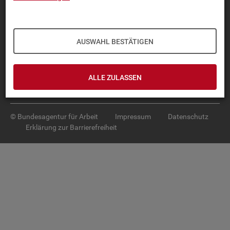
Diese Seite
empfehlen
TOP-PRO­DUK­TE
AUSWAHL BESTÄTIGEN
IN­TER­AK­TI­VE STA­TIS­TI­KEN
GRUND­LA­GEN
ALLE ZULASSEN
SER­VICE
© Bundesagentur für Arbeit
Impressum
Datenschutz
Erklärung zur Barrierefreiheit