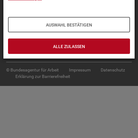
Diese Seite
empfehlen
TOP-PRO­DUK­TE
AUSWAHL BESTÄTIGEN
IN­TER­AK­TI­VE STA­TIS­TI­KEN
GRUND­LA­GEN
ALLE ZULASSEN
SER­VICE
© Bundesagentur für Arbeit
Impressum
Datenschutz
Erklärung zur Barrierefreiheit