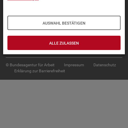
Diese Seite
empfehlen
TOP-PRO­DUK­TE
AUSWAHL BESTÄTIGEN
IN­TER­AK­TI­VE STA­TIS­TI­KEN
GRUND­LA­GEN
ALLE ZULASSEN
SER­VICE
© Bundesagentur für Arbeit
Impressum
Datenschutz
Erklärung zur Barrierefreiheit