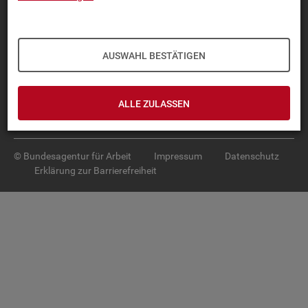
Diese Seite
empfehlen
TOP-PRO­DUK­TE
AUSWAHL BESTÄTIGEN
IN­TER­AK­TI­VE STA­TIS­TI­KEN
GRUND­LA­GEN
ALLE ZULASSEN
SER­VICE
© Bundesagentur für Arbeit
Impressum
Datenschutz
Erklärung zur Barrierefreiheit