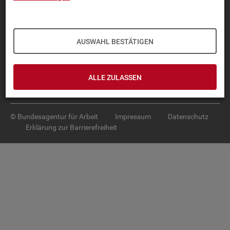
Diese Seite
empfehlen
TOP-PRO­DUK­TE
AUSWAHL BESTÄTIGEN
IN­TER­AK­TI­VE STA­TIS­TI­KEN
GRUND­LA­GEN
ALLE ZULASSEN
SER­VICE
© Bundesagentur für Arbeit
Impressum
Datenschutz
Erklärung zur Barrierefreiheit