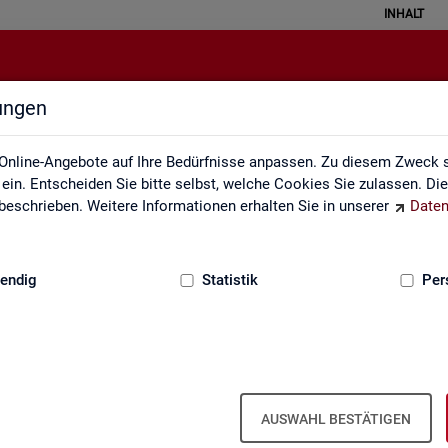
INHALT
lungen
Arbeitsmarktmonitor
Online-Angebote auf Ihre Bedürfnisse anpassen. Zu diesem Zweck s
in. Entscheiden Sie bitte selbst, welche Cookies Sie zulassen. Di
eschrieben. Weitere Informationen erhalten Sie in unserer
Daten
:
GRUNDLAGEN
endig
Statistik
Per
Ar­beits­markt­mo­ni­tor
AUSWAHL BESTÄTIGEN