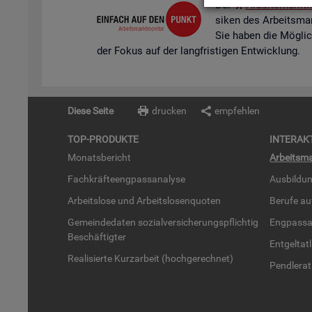
Der
Ar­beits­markt­m
si­ken des Ar­beits­mar
Sie haben die Mög­lich­k
der Fokus auf der lang­fris­ti­gen Ent­wick­lung.
Diese Seite
drucken
empfehlen
TOP-PRO­DUK­TE
IN­TER­AK­
Mo­nats­be­richt
Ar­beits­ma
Fach­kräf­te­eng­pass­ana­ly­se
Aus­bil­du
Ar­beits­lo­se und Ar­beits­lo­sen­quo­ten
Be­ru­fe a
Ge­mein­de­da­ten so­zi­al­ver­si­che­rungs­pflich­tig
Eng­pass­a
Be­schäf­tig­ter
Ent­gel­t­at
Rea­li­sier­te Kurz­ar­beit (hoch­ge­rech­net)
Pend­ler­at