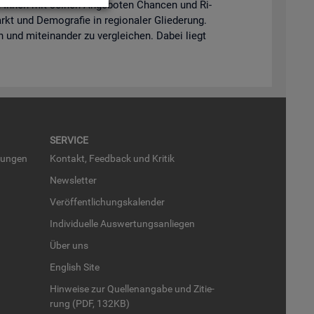
lft Ihnen mit sei­nen An­ge­bo­ten Chan­cen und Ri­
kt und De­mo­gra­fie in re­gio­na­ler Glie­de­rung.
en und mit­ein­an­der zu ver­glei­chen. Dabei liegt
SER­VICE
run­gen
Kon­takt, Feed­back und Kri­tik
News­let­ter
Ver­öf­fent­li­chungs­ka­len­der
In­di­vi­du­el­le Aus­wer­tungs­an­lie­gen
Über uns
English Site
Hin­wei­se zur Quel­len­an­ga­be und Zi­tie­
rung (PDF, 132KB)