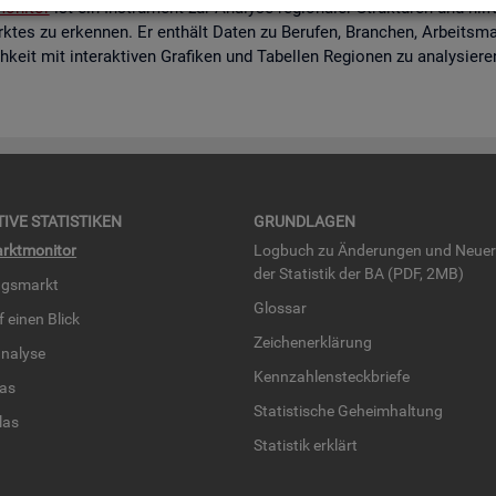
o­ni­tor
ist ein In­stru­ment zur Ana­ly­se re­gio­na­ler Struk­tu­ren und hi
k­tes zu er­ken­nen. Er ent­hält Daten zu Be­ru­fen, Bran­chen, Ar­beits­mar
eit mit in­ter­ak­ti­ven Gra­fi­ken und Ta­bel­len Re­gio­nen zu ana­ly­sie­r
TI­VE STA­TIS­TI­KEN
GRUND­LA­GEN
rkt­mo­ni­tor
Log­buch zu Än­de­run­gen und Neue­
der Sta­tis­tik der BA (PDF, 2MB)
ngs­markt
Glos­sar
uf einen Blick
Zei­chen­er­klä­rung
na­ly­se
Kenn­zah­len­steck­brie­fe
­las
Sta­tis­ti­sche Ge­heim­hal­tung
­las
Sta­tis­tik er­klärt