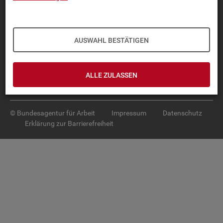
Diese Seite
empfehlen
TOP-PRO­DUK­TE
AUSWAHL BESTÄTIGEN
IN­TER­AK­TI­VE STA­TIS­TI­KEN
GRUND­LA­GEN
ALLE ZULASSEN
SER­VICE
© Bundesagentur für Arbeit
Impressum
Datenschutz
Erklärung zur Barrierefreiheit