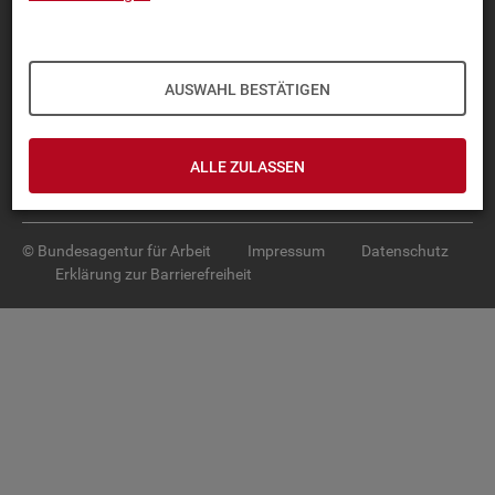
Diese Seite
empfehlen
TOP-PRO­DUK­TE
AUSWAHL BESTÄTIGEN
IN­TER­AK­TI­VE STA­TIS­TI­KEN
GRUND­LA­GEN
ALLE ZULASSEN
SER­VICE
© Bundesagentur für Arbeit
Impressum
Datenschutz
Erklärung zur Barrierefreiheit