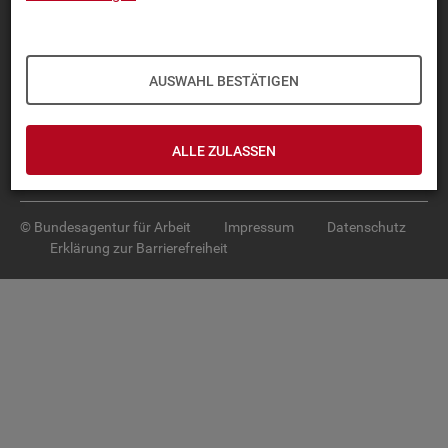
Diese Seite
empfehlen
TOP-PRO­DUK­TE
AUSWAHL BESTÄTIGEN
IN­TER­AK­TI­VE STA­TIS­TI­KEN
GRUND­LA­GEN
ALLE ZULASSEN
SER­VICE
© Bundesagentur für Arbeit
Impressum
Datenschutz
Erklärung zur Barrierefreiheit