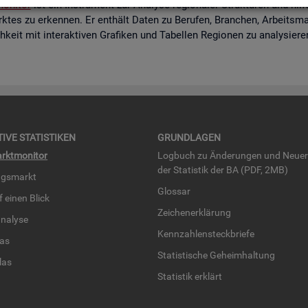
o­ni­tor
ist ein In­stru­ment zur Ana­ly­se re­gio­na­ler Struk­tu­ren und hi
k­tes zu er­ken­nen. Er ent­hält Daten zu Be­ru­fen, Bran­chen, Ar­beits­mar
eit mit in­ter­ak­ti­ven Gra­fi­ken und Ta­bel­len Re­gio­nen zu ana­ly­sie­r
TI­VE STA­TIS­TI­KEN
GRUND­LA­GEN
rkt­mo­ni­tor
Log­buch zu Än­de­run­gen und Neue­
der Sta­tis­tik der BA (PDF, 2MB)
ngs­markt
Glos­sar
uf einen Blick
Zei­chen­er­klä­rung
na­ly­se
Kenn­zah­len­steck­brie­fe
­las
Sta­tis­ti­sche Ge­heim­hal­tung
­las
Sta­tis­tik er­klärt