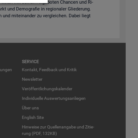
lft Ihnen mit sei­nen An­ge­bo­ten Chan­cen und Ri­
kt und De­mo­gra­fie in re­gio­na­ler Glie­de­rung.
en und mit­ein­an­der zu ver­glei­chen. Dabei liegt
SER­VICE
run­gen
Kon­takt, Feed­back und Kri­tik
News­let­ter
Ver­öf­fent­li­chungs­ka­len­der
In­di­vi­du­el­le Aus­wer­tungs­an­lie­gen
Über uns
English Site
Hin­wei­se zur Quel­len­an­ga­be und Zi­tie­
rung (PDF, 132KB)