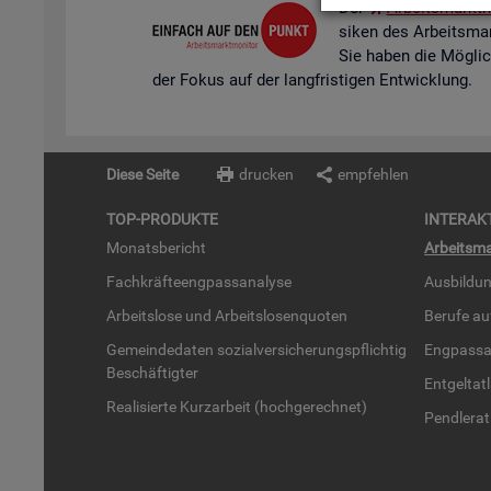
Der
Ar­beits­markt­m
si­ken des Ar­beits­mar
Sie haben die Mög­lich­k
der Fokus auf der lang­fris­ti­gen Ent­wick­lung.
Diese Seite
drucken
empfehlen
TOP-PRO­DUK­TE
IN­TER­AK­
Mo­nats­be­richt
Ar­beits­ma
Fach­kräf­te­eng­pass­ana­ly­se
Aus­bil­du
Ar­beits­lo­se und Ar­beits­lo­sen­quo­ten
Be­ru­fe a
Ge­mein­de­da­ten so­zi­al­ver­si­che­rungs­pflich­tig
Eng­pass­a
Be­schäf­tig­ter
Ent­gel­t­at
Rea­li­sier­te Kurz­ar­beit (hoch­ge­rech­net)
Pend­ler­at