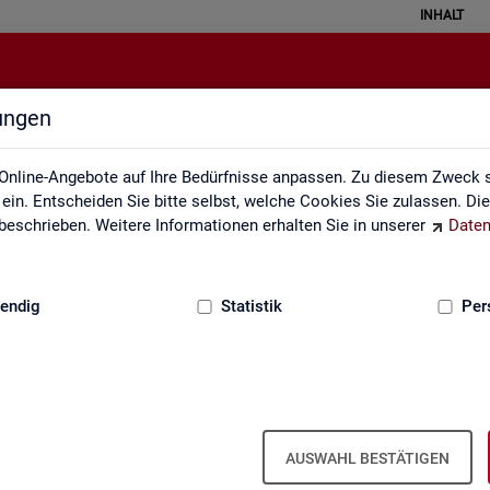
INHALT
lungen
Arbeitsmarktmonitor
Online-Angebote auf Ihre Bedürfnisse anpassen. Zu diesem Zweck s
in. Entscheiden Sie bitte selbst, welche Cookies Sie zulassen. Di
eschrieben. Weitere Informationen erhalten Sie in unserer
Daten
:
GRUNDLAGEN
endig
Statistik
Per
Ar­beits­markt­mo­ni­tor
AUSWAHL BESTÄTIGEN