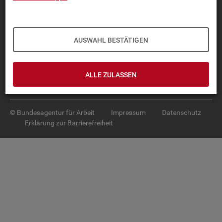
Diese Seite
empfehlen
TOP-PRO­DUK­TE
AUSWAHL BESTÄTIGEN
IN­TER­AK­TI­VE STA­TIS­TI­KEN
GRUND­LA­GEN
ALLE ZULASSEN
SER­VICE
© Bundesagentur für Arbeit
Impressum
Datenschutz
Erklärung zur Barrierefreiheit