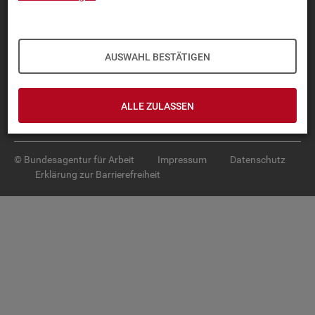
Diese Seite
empfehlen
TOP-PRO­DUK­TE
AUSWAHL BESTÄTIGEN
IN­TER­AK­TI­VE STA­TIS­TI­KEN
GRUND­LA­GEN
ALLE ZULASSEN
SER­VICE
© Bundesagentur für Arbeit
Impressum
Datenschutz
Erklärung zur Barrierefreiheit