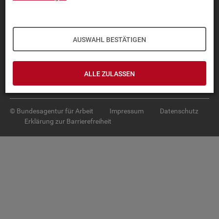
Diese Seite
empfehlen
TOP-PRO­DUK­TE
AUSWAHL BESTÄTIGEN
IN­TER­AK­TI­VE STA­TIS­TI­KEN
GRUND­LA­GEN
ALLE ZULASSEN
SER­VICE
© Bundesagentur für Arbeit
Impressum
Datenschutz
Erklärung zur Barrierefreiheit