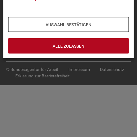
Diese Seite
empfehlen
TOP-PRO­DUK­TE
AUSWAHL BESTÄTIGEN
IN­TER­AK­TI­VE STA­TIS­TI­KEN
GRUND­LA­GEN
ALLE ZULASSEN
SER­VICE
© Bundesagentur für Arbeit
Impressum
Datenschutz
Erklärung zur Barrierefreiheit