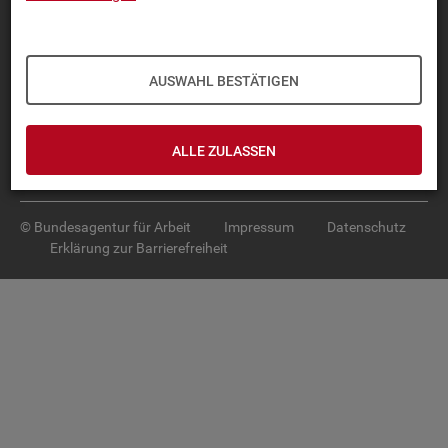
Diese Seite
empfehlen
TOP-PRO­DUK­TE
AUSWAHL BESTÄTIGEN
IN­TER­AK­TI­VE STA­TIS­TI­KEN
GRUND­LA­GEN
ALLE ZULASSEN
SER­VICE
© Bundesagentur für Arbeit
Impressum
Datenschutz
Erklärung zur Barrierefreiheit