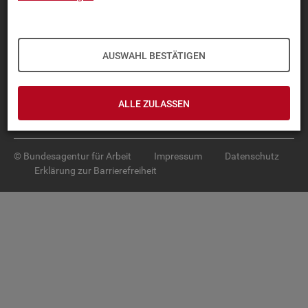
Diese Seite
empfehlen
TOP-PRO­DUK­TE
AUSWAHL BESTÄTIGEN
IN­TER­AK­TI­VE STA­TIS­TI­KEN
GRUND­LA­GEN
ALLE ZULASSEN
SER­VICE
© Bundesagentur für Arbeit
Impressum
Datenschutz
Erklärung zur Barrierefreiheit