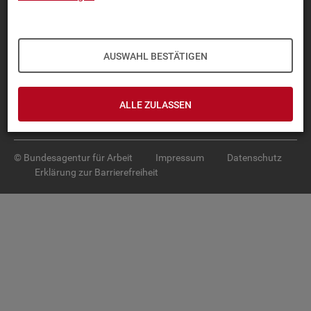
Diese Seite
empfehlen
TOP-PRO­DUK­TE
AUSWAHL BESTÄTIGEN
IN­TER­AK­TI­VE STA­TIS­TI­KEN
GRUND­LA­GEN
ALLE ZULASSEN
SER­VICE
© Bundesagentur für Arbeit
Impressum
Datenschutz
Erklärung zur Barrierefreiheit