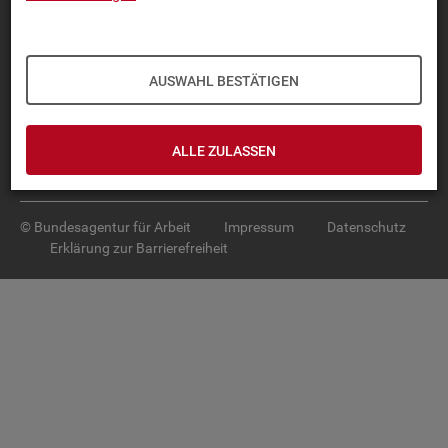
Diese Seite
empfehlen
TOP-PRO­DUK­TE
AUSWAHL BESTÄTIGEN
IN­TER­AK­TI­VE STA­TIS­TI­KEN
GRUND­LA­GEN
ALLE ZULASSEN
SER­VICE
© Bundesagentur für Arbeit
Impressum
Datenschutz
Erklärung zur Barrierefreiheit