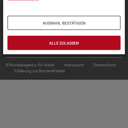
Diese Seite
empfehlen
TOP-PRO­DUK­TE
AUSWAHL BESTÄTIGEN
IN­TER­AK­TI­VE STA­TIS­TI­KEN
GRUND­LA­GEN
ALLE ZULASSEN
SER­VICE
© Bundesagentur für Arbeit
Impressum
Datenschutz
Erklärung zur Barrierefreiheit