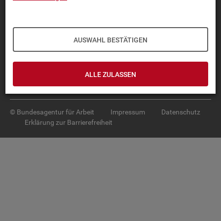
Diese Seite
empfehlen
TOP-PRO­DUK­TE
AUSWAHL BESTÄTIGEN
IN­TER­AK­TI­VE STA­TIS­TI­KEN
GRUND­LA­GEN
ALLE ZULASSEN
SER­VICE
© Bundesagentur für Arbeit
Impressum
Datenschutz
Erklärung zur Barrierefreiheit