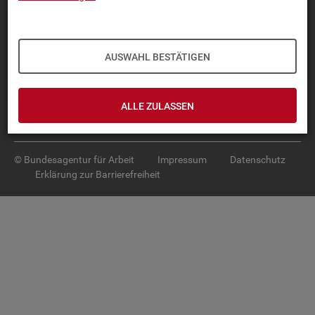
Diese Seite
empfehlen
TOP-PRO­DUK­TE
AUSWAHL BESTÄTIGEN
IN­TER­AK­TI­VE STA­TIS­TI­KEN
GRUND­LA­GEN
ALLE ZULASSEN
SER­VICE
© Bundesagentur für Arbeit
Impressum
Datenschutz
Erklärung zur Barrierefreiheit