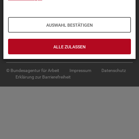
Diese Seite
empfehlen
TOP-PRO­DUK­TE
AUSWAHL BESTÄTIGEN
IN­TER­AK­TI­VE STA­TIS­TI­KEN
GRUND­LA­GEN
ALLE ZULASSEN
SER­VICE
© Bundesagentur für Arbeit
Impressum
Datenschutz
Erklärung zur Barrierefreiheit