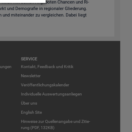
lft Ihnen mit sei­nen An­ge­bo­ten Chan­cen und Ri­
kt und De­mo­gra­fie in re­gio­na­ler Glie­de­rung.
en und mit­ein­an­der zu ver­glei­chen. Dabei liegt
SER­VICE
run­gen
Kon­takt, Feed­back und Kri­tik
News­let­ter
Ver­öf­fent­li­chungs­ka­len­der
In­di­vi­du­el­le Aus­wer­tungs­an­lie­gen
Über uns
English Site
Hin­wei­se zur Quel­len­an­ga­be und Zi­tie­
rung (PDF, 132KB)