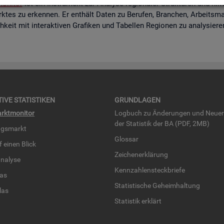
o­ni­tor
ist ein In­stru­ment zur Ana­ly­se re­gio­na­ler Struk­tu­ren und hi
k­tes zu er­ken­nen. Er ent­hält Daten zu Be­ru­fen, Bran­chen, Ar­beits­mar
eit mit in­ter­ak­ti­ven Gra­fi­ken und Ta­bel­len Re­gio­nen zu ana­ly­sie­r
TI­VE STA­TIS­TI­KEN
GRUND­LA­GEN
rkt­mo­ni­tor
Log­buch zu Än­de­run­gen und Neue­
der Sta­tis­tik der BA (PDF, 2MB)
ngs­markt
Glos­sar
uf einen Blick
Zei­chen­er­klä­rung
na­ly­se
Kenn­zah­len­steck­brie­fe
­las
Sta­tis­ti­sche Ge­heim­hal­tung
­las
Sta­tis­tik er­klärt