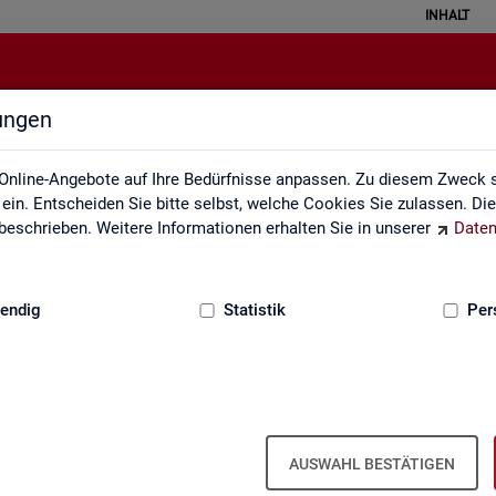
INHALT
lungen
Arbeitsmarktmonitor
Online-Angebote auf Ihre Bedürfnisse anpassen. Zu diesem Zweck s
in. Entscheiden Sie bitte selbst, welche Cookies Sie zulassen. Di
eschrieben. Weitere Informationen erhalten Sie in unserer
Daten
:
GRUNDLAGEN
endig
Statistik
Per
Ar­beits­markt­mo­ni­tor
AUSWAHL BESTÄTIGEN