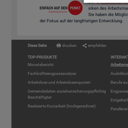
Der
Ar­beits­markt­m
si­ken des Ar­beits­mar
Sie haben die Mög­lich­k
der Fokus auf der lang­fris­ti­gen Ent­wick­lung.
Diese Seite
drucken
empfehlen
TOP-PRO­DUK­TE
IN­TER­AK­
Mo­nats­be­richt
Ar­beits­ma
Fach­kräf­te­eng­pass­ana­ly­se
Aus­bil­du
Ar­beits­lo­se und Ar­beits­lo­sen­quo­ten
Be­ru­fe a
Ge­mein­de­da­ten so­zi­al­ver­si­che­rungs­pflich­tig
Eng­pass­a
Be­schäf­tig­ter
Ent­gel­t­at
Rea­li­sier­te Kurz­ar­beit (hoch­ge­rech­net)
Pend­ler­at