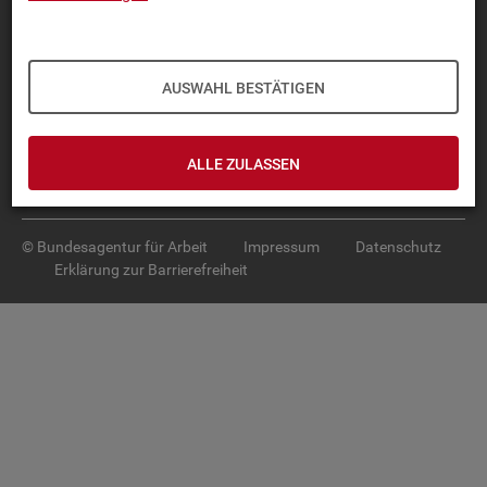
Diese Seite
empfehlen
TOP-PRO­DUK­TE
AUSWAHL BESTÄTIGEN
IN­TER­AK­TI­VE STA­TIS­TI­KEN
GRUND­LA­GEN
ALLE ZULASSEN
SER­VICE
© Bundesagentur für Arbeit
Impressum
Datenschutz
Erklärung zur Barrierefreiheit