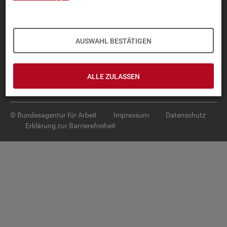
Diese Seite
empfehlen
TOP-PRO­DUK­TE
AUSWAHL BESTÄTIGEN
IN­TER­AK­TI­VE STA­TIS­TI­KEN
GRUND­LA­GEN
ALLE ZULASSEN
SER­VICE
© Bundesagentur für Arbeit
Impressum
Datenschutz
Erklärung zur Barrierefreiheit