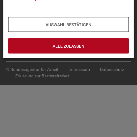
Diese Seite
empfehlen
TOP-PRO­DUK­TE
AUSWAHL BESTÄTIGEN
IN­TER­AK­TI­VE STA­TIS­TI­KEN
GRUND­LA­GEN
ALLE ZULASSEN
SER­VICE
© Bundesagentur für Arbeit
Impressum
Datenschutz
Erklärung zur Barrierefreiheit