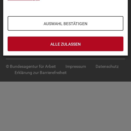
Diese Seite
empfehlen
TOP-PRO­DUK­TE
AUSWAHL BESTÄTIGEN
IN­TER­AK­TI­VE STA­TIS­TI­KEN
GRUND­LA­GEN
ALLE ZULASSEN
SER­VICE
© Bundesagentur für Arbeit
Impressum
Datenschutz
Erklärung zur Barrierefreiheit