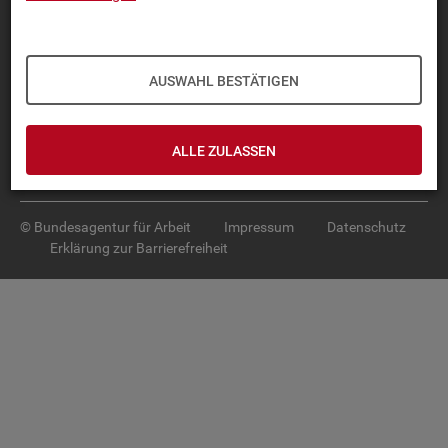
Diese Seite
empfehlen
TOP-PRO­DUK­TE
AUSWAHL BESTÄTIGEN
IN­TER­AK­TI­VE STA­TIS­TI­KEN
GRUND­LA­GEN
ALLE ZULASSEN
SER­VICE
© Bundesagentur für Arbeit
Impressum
Datenschutz
Erklärung zur Barrierefreiheit