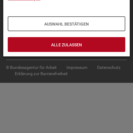
Diese Seite
empfehlen
TOP-PRO­DUK­TE
AUSWAHL BESTÄTIGEN
IN­TER­AK­TI­VE STA­TIS­TI­KEN
GRUND­LA­GEN
ALLE ZULASSEN
SER­VICE
© Bundesagentur für Arbeit
Impressum
Datenschutz
Erklärung zur Barrierefreiheit