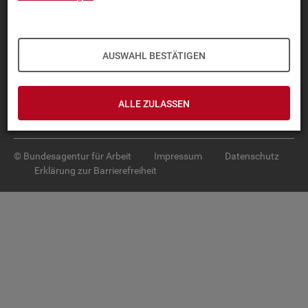
Diese Seite
empfehlen
TOP-PRO­DUK­TE
AUSWAHL BESTÄTIGEN
IN­TER­AK­TI­VE STA­TIS­TI­KEN
GRUND­LA­GEN
ALLE ZULASSEN
SER­VICE
© Bundesagentur für Arbeit
Impressum
Datenschutz
Erklärung zur Barrierefreiheit