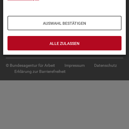
Diese Seite
empfehlen
TOP-PRO­DUK­TE
AUSWAHL BESTÄTIGEN
IN­TER­AK­TI­VE STA­TIS­TI­KEN
GRUND­LA­GEN
ALLE ZULASSEN
SER­VICE
© Bundesagentur für Arbeit
Impressum
Datenschutz
Erklärung zur Barrierefreiheit