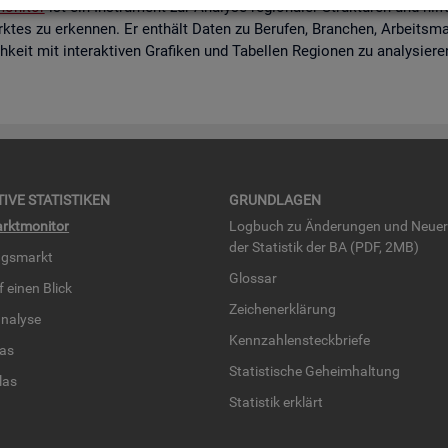
o­ni­tor
ist ein In­stru­ment zur Ana­ly­se re­gio­na­ler Struk­tu­ren und hi
k­tes zu er­ken­nen. Er ent­hält Daten zu Be­ru­fen, Bran­chen, Ar­beits­mar
eit mit in­ter­ak­ti­ven Gra­fi­ken und Ta­bel­len Re­gio­nen zu ana­ly­sie­r
TI­VE STA­TIS­TI­KEN
GRUND­LA­GEN
rkt­mo­ni­tor
Log­buch zu Än­de­run­gen und Neue­
der Sta­tis­tik der BA (PDF, 2MB)
ngs­markt
Glos­sar
uf einen Blick
Zei­chen­er­klä­rung
na­ly­se
Kenn­zah­len­steck­brie­fe
­las
Sta­tis­ti­sche Ge­heim­hal­tung
­las
Sta­tis­tik er­klärt