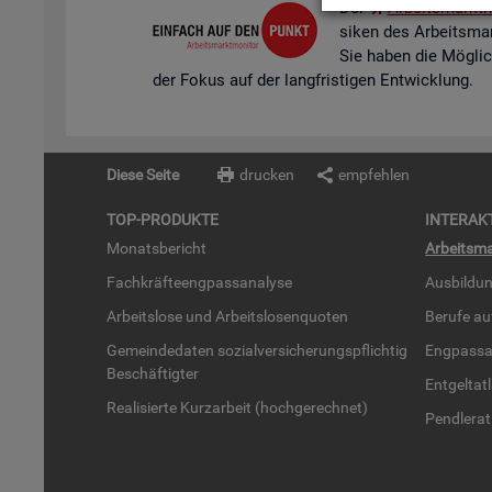
Der
Ar­beits­markt­m
si­ken des Ar­beits­mar
Sie haben die Mög­lich­k
der Fokus auf der lang­fris­ti­gen Ent­wick­lung.
Diese Seite
drucken
empfehlen
TOP-PRO­DUK­TE
IN­TER­AK­
Mo­nats­be­richt
Ar­beits­ma
Fach­kräf­te­eng­pass­ana­ly­se
Aus­bil­du
Ar­beits­lo­se und Ar­beits­lo­sen­quo­ten
Be­ru­fe a
Ge­mein­de­da­ten so­zi­al­ver­si­che­rungs­pflich­tig
Eng­pass­a
Be­schäf­tig­ter
Ent­gel­t­at
Rea­li­sier­te Kurz­ar­beit (hoch­ge­rech­net)
Pend­ler­at