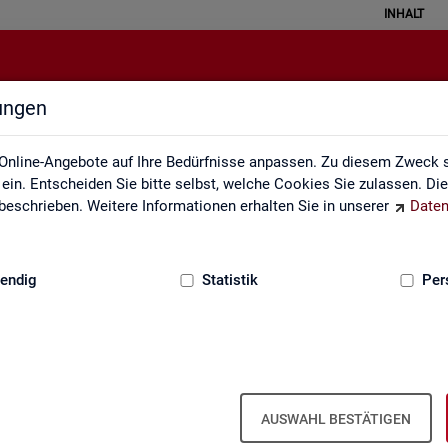
INHALT
lungen
Arbeitsmarktmonitor
Online-Angebote auf Ihre Bedürfnisse anpassen. Zu diesem Zweck s
in. Entscheiden Sie bitte selbst, welche Cookies Sie zulassen. Di
eschrieben. Weitere Informationen erhalten Sie in unserer
Daten
:
GRUNDLAGEN
endig
Statistik
Per
Ar­beits­markt­mo­ni­tor
AUSWAHL BESTÄTIGEN