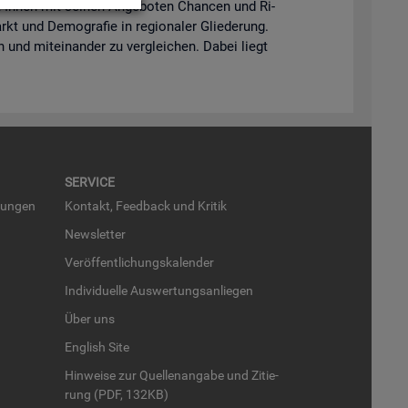
lft Ihnen mit sei­nen An­ge­bo­ten Chan­cen und Ri­
kt und De­mo­gra­fie in re­gio­na­ler Glie­de­rung.
en und mit­ein­an­der zu ver­glei­chen. Dabei liegt
SER­VICE
run­gen
Kon­takt, Feed­back und Kri­tik
News­let­ter
Ver­öf­fent­li­chungs­ka­len­der
In­di­vi­du­el­le Aus­wer­tungs­an­lie­gen
Über uns
English Site
Hin­wei­se zur Quel­len­an­ga­be und Zi­tie­
rung (PDF, 132KB)