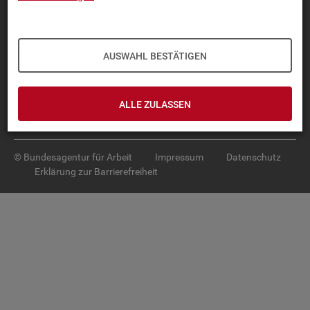
Diese Seite
empfehlen
TOP-PRO­DUK­TE
AUSWAHL BESTÄTIGEN
IN­TER­AK­TI­VE STA­TIS­TI­KEN
GRUND­LA­GEN
ALLE ZULASSEN
SER­VICE
© Bundesagentur für Arbeit
Impressum
Datenschutz
Erklärung zur Barrierefreiheit