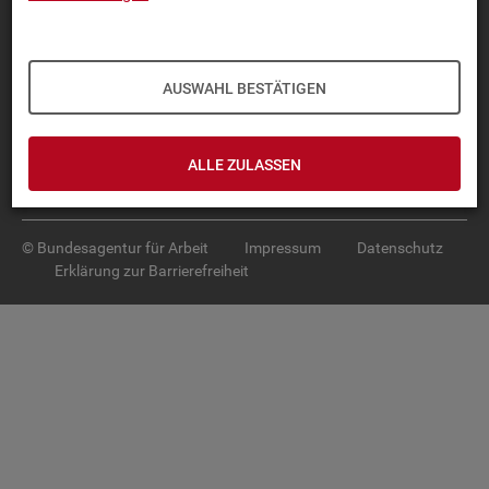
Diese Seite
empfehlen
TOP-PRO­DUK­TE
AUSWAHL BESTÄTIGEN
IN­TER­AK­TI­VE STA­TIS­TI­KEN
GRUND­LA­GEN
ALLE ZULASSEN
SER­VICE
© Bundesagentur für Arbeit
Impressum
Datenschutz
Erklärung zur Barrierefreiheit