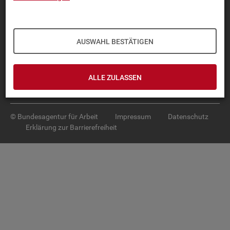
Diese Seite
empfehlen
TOP-PRO­DUK­TE
AUSWAHL BESTÄTIGEN
IN­TER­AK­TI­VE STA­TIS­TI­KEN
GRUND­LA­GEN
ALLE ZULASSEN
SER­VICE
© Bundesagentur für Arbeit
Impressum
Datenschutz
Erklärung zur Barrierefreiheit