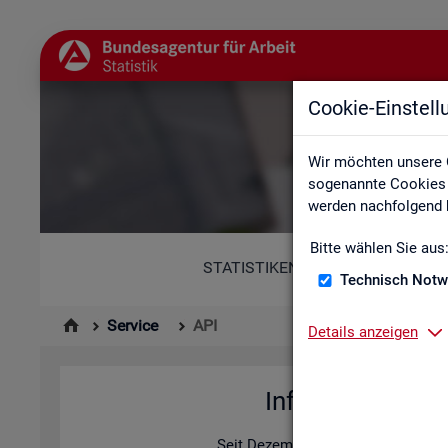
Cookie-Einstel
Wir möchten unsere 
sogenannte Cookies e
werden nachfolgend b
Bitte wählen Sie aus
STATISTIKEN
Technisch Notw
Service
API
Details anzeigen
In­for­ma­tio­nen z
Seit De­zem­ber 2025 bie­tet die Sta­ti