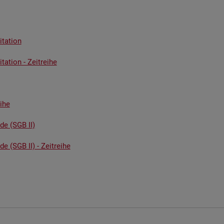
ta­ti­on
ta­ti­on - Zeit­rei­he
i­he
­de (SGB II)
de (SGB II) - Zeit­rei­he