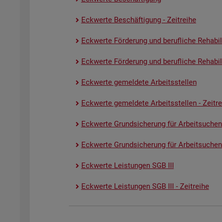
Eck­wer­te Be­schäf­ti­gung - Zeit­rei­he
Eck­wer­te För­de­rung und be­ruf­li­che Re­ha­bi­li­
Eck­wer­te För­de­rung und be­ruf­li­che Re­ha­bi­li­
Eck­wer­te ge­mel­de­te Ar­beits­stel­len
Eck­wer­te ge­mel­de­te Ar­beits­stel­len - Zeit­re
Eck­wer­te Grund­si­che­rung für Ar­beit­su­chen
Eck­wer­te Grund­si­che­rung für Ar­beit­su­chen­
Eck­wer­te Leis­tun­gen SGB III
Eck­wer­te Leis­tun­gen SGB III - Zeit­rei­he