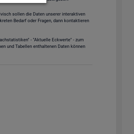
­visch sol­len die Daten un­se­rer in­ter­ak­ti­ven
­kre­ten Be­darf oder Fra­gen, dann kon­tak­tie­ren
­sta­tis­ti­ken" - "Ak­tu­el­le Eck­wer­te" - zum
men und Ta­bel­len ent­hal­te­nen Daten kön­nen