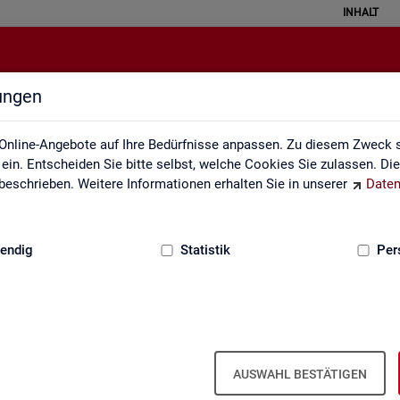
INHALT
lungen
API
Online-Angebote auf Ihre Bedürfnisse anpassen. Zu diesem Zweck s
in. Entscheiden Sie bitte selbst, welche Cookies Sie zulassen. Di
eschrieben. Weitere Informationen erhalten Sie in unserer
Daten
:
GRUNDLAGEN
endig
Statistik
Per
u Schnitt­stel­len für au­to­ma­ti­sier­te Da­
AUSWAHL BESTÄTIGEN
s­tik der Bun­des­agen­tur für Ar­beit die Mög­lich­keit, Daten per Schnitt­s