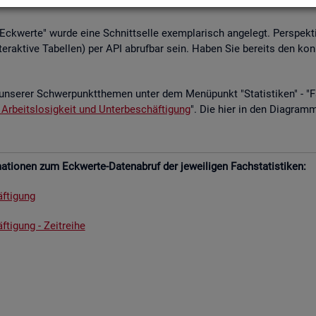
­le Eck­wer­te" wurde eine Schnitt­sel­le ex­em­pla­risch an­ge­legt. Per­spek­ti
­ter­ak­ti­ve Ta­bel­len) per API ab­ruf­bar sein. Haben Sie be­reits den kon
un­se­rer Schwer­punkt­the­men unter dem Me­nü­punkt "Sta­tis­ti­ken" - "Fach
 Ar­beits­lo­sig­keit und Un­ter­be­schäf­ti­gung
". Die hier in den Dia­gram­
­tio­nen zum Eck­wer­te-Da­ten­ab­ruf der je­wei­li­gen Fach­sta­tis­ti­ken:
f­ti­gung
­ti­gung - Zeit­rei­he