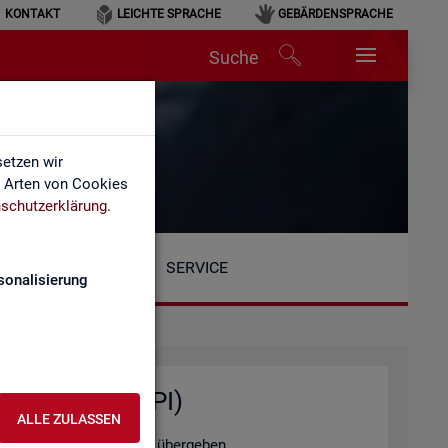
KONTAKT
LEICHTE SPRACHE
GEBÄRDENSPRACHE
Suche
etzen wir
e Arten von Cookies
schutzerklärung
.
SERVICE
sonalisierung
ten­ab­fra­gen (API)
ALLE ZULASSEN
tel­le au­to­ma­ti­siert zu über­ge­ben.