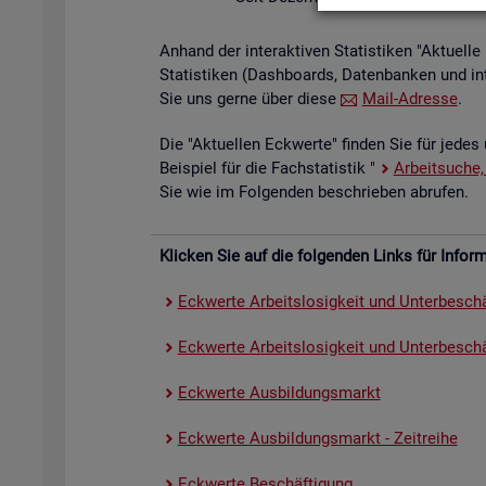
An­hand der in­ter­ak­ti­ven Sta­tis­ti­ken "Ak­tu­el
Sta­tis­ti­ken (Da­sh­boards, Da­ten­ban­ken und in
Sie uns gerne über diese
Mail-Adres­se
.
Die "Ak­tu­el­len Eck­wer­te" fin­den Sie für jedes 
Bei­spiel für die Fach­sta­tis­tik "
Ar­beit­su­che,
Sie wie im Fol­gen­den be­schrie­ben ab­ru­fen.
Kli­cken Sie auf die fol­gen­den Links für In­for­ma
Eck­wer­te Ar­beits­lo­sig­keit und Un­ter­be­schä
Eck­wer­te Ar­beits­lo­sig­keit und Un­ter­be­schäf
Eck­wer­te Aus­bil­dungs­markt
Eck­wer­te Aus­bil­dungs­markt - Zeit­rei­he
Eck­wer­te Be­schäf­ti­gung