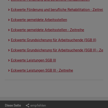
Eck­wer­te För­de­rung und be­ruf­li­che Re­ha­bi­li­ta­ti­on - Zeit­rei­he
Eck­wer­te ge­mel­de­te Ar­beits­stel­len
Eck­wer­te ge­mel­de­te Ar­beits­stel­len - Zeit­rei­he
Eck­wer­te Grund­si­che­rung für Ar­beit­su­chen­de (SGB II)
Eck­wer­te Grund­si­che­rung für Ar­beit­su­chen­de (SGB II) - Zeit­re
Eck­wer­te Leis­tun­gen SGB III
Eck­wer­te Leis­tun­gen SGB III - Zeit­rei­he
Diese Seite
empfehlen