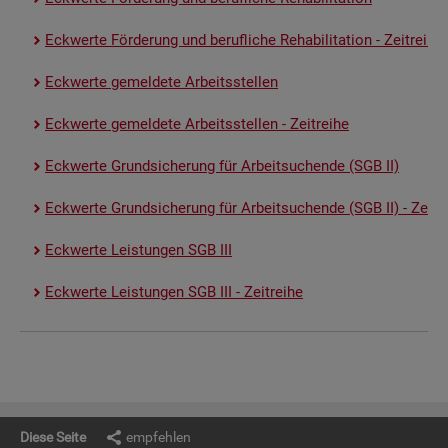
Eck­wer­te För­de­rung und be­ruf­li­che Re­ha­bi­li­ta­ti­on - Zeit­rei­he
Eck­wer­te ge­mel­de­te Ar­beits­stel­len
Eck­wer­te ge­mel­de­te Ar­beits­stel­len - Zeit­rei­he
Eck­wer­te Grund­si­che­rung für Ar­beit­su­chen­de (SGB II)
Eck­wer­te Grund­si­che­rung für Ar­beit­su­chen­de (SGB II) - Zeit­re
Eck­wer­te Leis­tun­gen SGB III
Eck­wer­te Leis­tun­gen SGB III - Zeit­rei­he
Diese Seite
empfehlen