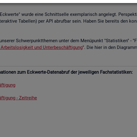
­le Eck­wer­te" wurde eine Schnitt­sel­le ex­em­pla­risch an­ge­legt. Per­spek­ti
­ter­ak­ti­ve Ta­bel­len) per API ab­ruf­bar sein. Haben Sie be­reits den kon
un­se­rer Schwer­punkt­the­men unter dem Me­nü­punkt "Sta­tis­ti­ken" - "Fach
 Ar­beits­lo­sig­keit und Un­ter­be­schäf­ti­gung
". Die hier in den Dia­gram­
­tio­nen zum Eck­wer­te-Da­ten­ab­ruf der je­wei­li­gen Fach­sta­tis­ti­ken:
f­ti­gung
­ti­gung - Zeit­rei­he