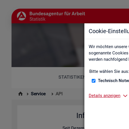
Cookie-Einstel
Wir möchten unsere 
sogenannte Cookies e
werden nachfolgend b
Bitte wählen Sie aus
STATISTIKEN
Technisch Notw
Service
API
Details anzeigen
In­for­ma­tio­nen z
Seit De­zem­ber 2025 bie­tet die Sta­ti