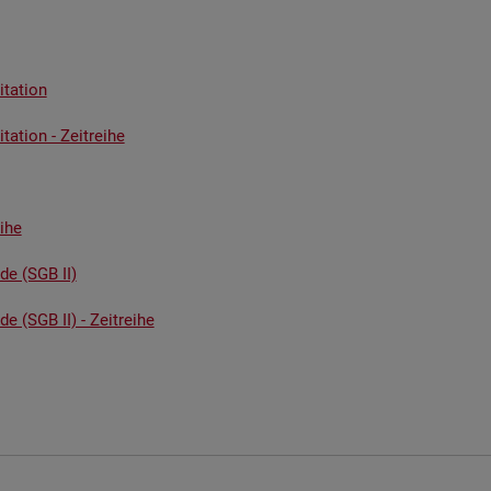
ta­ti­on
ta­ti­on - Zeit­rei­he
i­he
­de (SGB II)
de (SGB II) - Zeit­rei­he