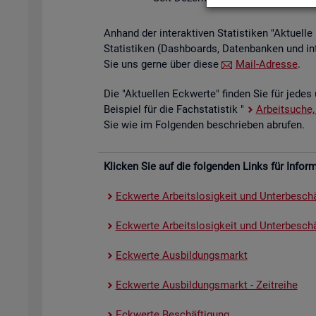
An­hand der in­ter­ak­ti­ven Sta­tis­ti­ken "Ak­tu­el
Sta­tis­ti­ken (Da­sh­boards, Da­ten­ban­ken und in
Sie uns gerne über diese
Mail-Adres­se
.
Die "Ak­tu­el­len Eck­wer­te" fin­den Sie für jedes 
Bei­spiel für die Fach­sta­tis­tik "
Ar­beit­su­che,
Sie wie im Fol­gen­den be­schrie­ben ab­ru­fen.
Kli­cken Sie auf die fol­gen­den Links für In­for­ma
Eck­wer­te Ar­beits­lo­sig­keit und Un­ter­be­schä
Eck­wer­te Ar­beits­lo­sig­keit und Un­ter­be­schäf
Eck­wer­te Aus­bil­dungs­markt
Eck­wer­te Aus­bil­dungs­markt - Zeit­rei­he
Eck­wer­te Be­schäf­ti­gung