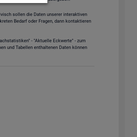
­visch sol­len die Daten un­se­rer in­ter­ak­ti­ven
­kre­ten Be­darf oder Fra­gen, dann kon­tak­tie­ren
­sta­tis­ti­ken" - "Ak­tu­el­le Eck­wer­te" - zum
men und Ta­bel­len ent­hal­te­nen Daten kön­nen