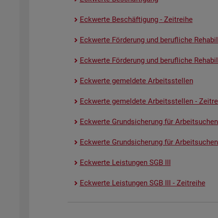
Eck­wer­te Be­schäf­ti­gung - Zeit­rei­he
Eck­wer­te För­de­rung und be­ruf­li­che Re­ha­bi­li­
Eck­wer­te För­de­rung und be­ruf­li­che Re­ha­bi­li­
Eck­wer­te ge­mel­de­te Ar­beits­stel­len
Eck­wer­te ge­mel­de­te Ar­beits­stel­len - Zeit­re
Eck­wer­te Grund­si­che­rung für Ar­beit­su­chen
Eck­wer­te Grund­si­che­rung für Ar­beit­su­chen­
Eck­wer­te Leis­tun­gen SGB III
Eck­wer­te Leis­tun­gen SGB III - Zeit­rei­he