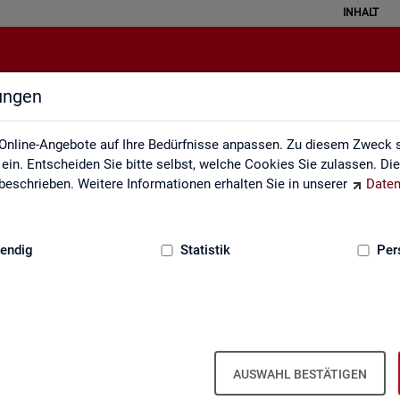
INHALT
lungen
API
Online-Angebote auf Ihre Bedürfnisse anpassen. Zu diesem Zweck s
in. Entscheiden Sie bitte selbst, welche Cookies Sie zulassen. Di
eschrieben. Weitere Informationen erhalten Sie in unserer
Daten
:
GRUNDLAGEN
endig
Statistik
Per
u Schnitt­stel­len für au­to­ma­ti­sier­te Da­
AUSWAHL BESTÄTIGEN
s­tik der Bun­des­agen­tur für Ar­beit die Mög­lich­keit, Daten per Schnitt­s