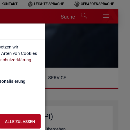
KONTAKT
LEICHTE SPRACHE
GEBÄRDENSPRACHE
Suche
etzen wir
e Arten von Cookies
schutzerklärung
.
SERVICE
sonalisierung
ten­ab­fra­gen (API)
ALLE ZULASSEN
tel­le au­to­ma­ti­siert zu über­ge­ben.