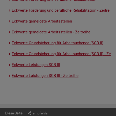
Eck­wer­te För­de­rung und be­ruf­li­che Re­ha­bi­li­ta­ti­on - Zeit­rei­he
Eck­wer­te ge­mel­de­te Ar­beits­stel­len
Eck­wer­te ge­mel­de­te Ar­beits­stel­len - Zeit­rei­he
Eck­wer­te Grund­si­che­rung für Ar­beit­su­chen­de (SGB II)
Eck­wer­te Grund­si­che­rung für Ar­beit­su­chen­de (SGB II) - Zeit­re
Eck­wer­te Leis­tun­gen SGB III
Eck­wer­te Leis­tun­gen SGB III - Zeit­rei­he
Diese Seite
empfehlen